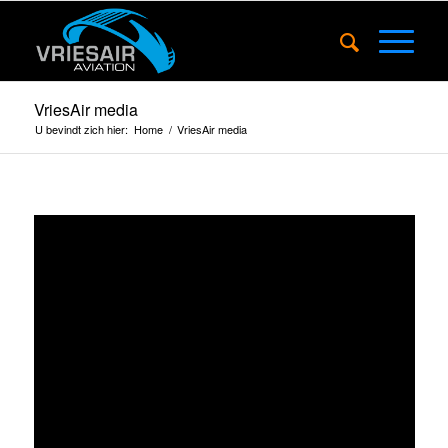
VriesAir media
U bevindt zich hier:
Home
/
VriesAir media