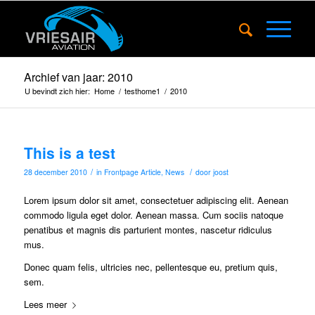
Archief van jaar: 2010
U bevindt zich hier:
Home
/
testhome1
/
2010
This is a test
/
/
28 december 2010
in
Frontpage Article
,
News
door
joost
Lorem ipsum dolor sit amet, consectetuer adipiscing elit. Aenean
commodo ligula eget dolor. Aenean massa. Cum sociis natoque
penatibus et magnis dis parturient montes, nascetur ridiculus
mus.
Donec quam felis, ultricies nec, pellentesque eu, pretium quis,
sem.
Lees meer