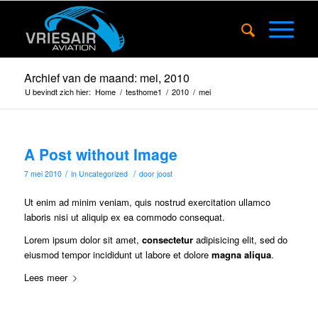
Archief van de maand: mei, 2010
U bevindt zich hier:
Home
/
testhome1
/
2010
/
mei
A Post without Image
/
/
7 mei 2010
in
Uncategorized
door
joost
Ut enim ad minim veniam, quis nostrud
exercitation ullamco
laboris nisi ut aliquip ex ea commodo consequat.
Lorem ipsum dolor sit amet,
consectetur
adipisicing elit, sed do
eiusmod tempor incididunt ut labore et dolore
magna aliqua
.
Lees meer