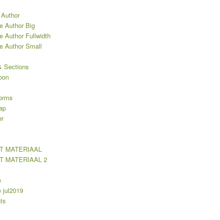
 Author
e Author Big
e Author Fullwidth
le Author Small
 Sections
oon
orms
ap
er
T MATERIAAL
T MATERIAAL 2
e
jul2019
ts