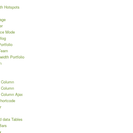
th Hotspots
age
er
nce Mode
log
rtfolio
Team
width Portfolio
n
2 Column
3 Column
3 Column Ajax
Shortcode
r
d data Tables
Bars
x