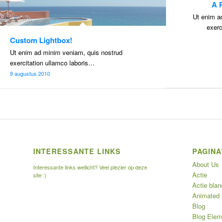
A 
Ut enim a
exerc
Custom Lightbox!
Ut enim ad minim veniam, quis nostrud
exercitation ullamco laboris…
9 augustus 2010
INTERESSANTE LINKS
PAGINA
About Us
Interessante links wellicht? Veel plezier op deze
Actie
site :)
Actie blan
Animated
Blog
Blog Elem