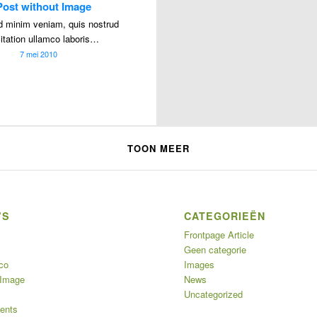
Post without Image
d minim veniam, quis nostrud
itation ullamco laboris…
7 mei 2010
TOON MEER
’S
CATEGORIEËN
Frontpage Article
Geen categorie
co
Images
 Image
News
Uncategorized
ents