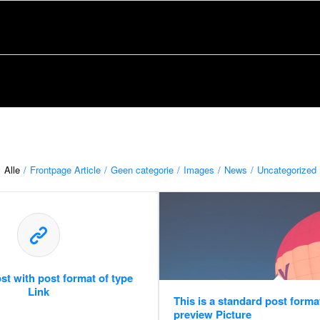
Alle
/
Frontpage Article
/
Geen categorie
/
Images
/
News
/
Uncategorized
ost with post format of type
Link
This is a standard post forma
preview Picture