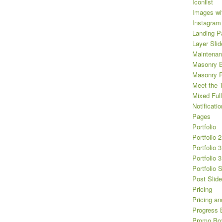
Iconlist
Images wi
Instagram
Landing P
Layer Slid
Maintena
Masonry B
Masonry Po
Meet the 
Mixed Full
Notificatio
Pages
Portfolio
Portfolio 
Portfolio 
Portfolio 
Portfolio 
Post Slide
Pricing
Pricing an
Progress 
Promo Bo