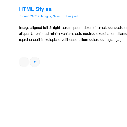
HTML Styles
/
7 maart 2009
in
Images
,
News
door
joost
Image aligned left & right Lorem ipsum dolor sit amet, consectetur
aliqua. Ut enim ad minim veniam, quis nostrud exercitation ullamc
reprehenderit in voluptate velit esse cillum dolore eu fugiat […]
1
2