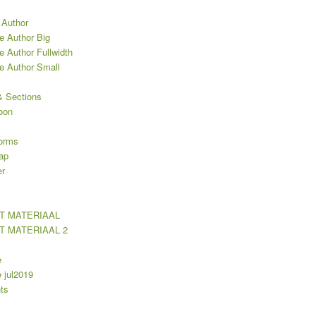
 Author
e Author Big
e Author Fullwidth
le Author Small
 Sections
oon
orms
ap
er
T MATERIAAL
T MATERIAAL 2
e
jul2019
ts