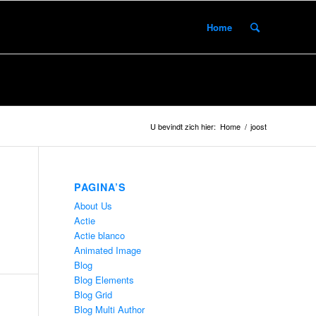
Home
U bevindt zich hier:
Home
/
joost
PAGINA’S
About Us
Actie
Actie blanco
Animated Image
Blog
Blog Elements
Blog Grid
Blog Multi Author