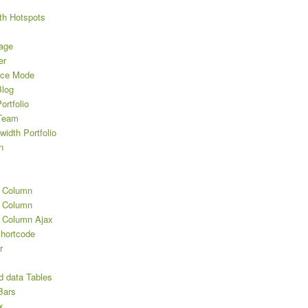
th Hotspots
age
er
nce Mode
log
rtfolio
Team
width Portfolio
n
2 Column
3 Column
3 Column Ajax
Shortcode
r
d data Tables
Bars
x