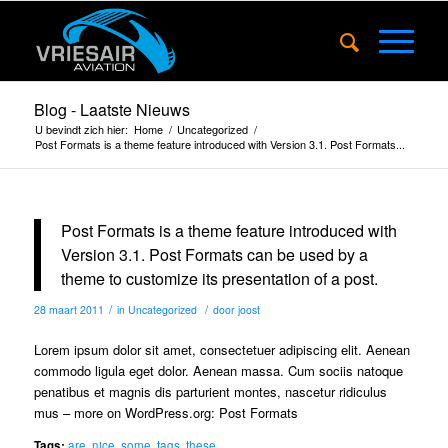
Blog - Laatste Nieuws
U bevindt zich hier:
Home
/
Uncategorized
/
Post Formats is a theme feature introduced with Version 3.1. Post Formats...
Post Formats is a theme feature introduced with
Version 3.1. Post Formats can be used by a
theme to customize its presentation of a post.
/
/
28 maart 2011
in
Uncategorized
door
joost
Lorem ipsum dolor sit amet, consectetuer adipiscing elit. Aenean
commodo ligula eget dolor. Aenean massa. Cum sociis natoque
penatibus et magnis dis parturient montes, nascetur ridiculus
mus – more on
WordPress.org: Post Formats
Tags:
are
,
nice
,
some
,
tags
,
these