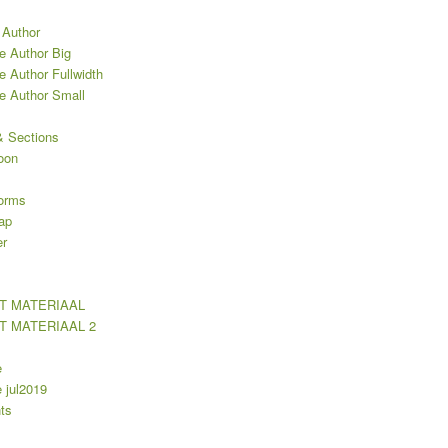
 Author
e Author Big
e Author Fullwidth
le Author Small
 Sections
oon
orms
ap
er
T MATERIAAL
T MATERIAAL 2
e
jul2019
ts