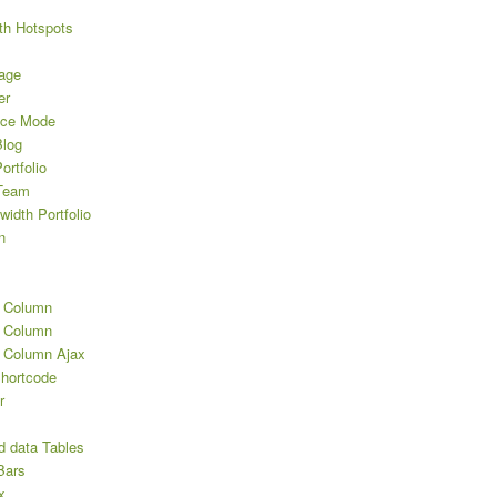
th Hotspots
age
er
nce Mode
log
rtfolio
Team
width Portfolio
n
2 Column
3 Column
3 Column Ajax
Shortcode
r
d data Tables
Bars
x