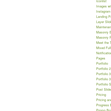
Iconlist
Images wi
Instagram
Landing P
Layer Slid
Maintena
Masonry B
Masonry Po
Meet the 
Mixed Full
Notificatio
Pages
Portfolio
Portfolio 
Portfolio 
Portfolio 
Portfolio 
Post Slide
Pricing
Pricing an
Progress 
Promo Bo