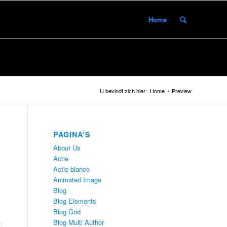
Home
U bevindt zich hier:
Home
/
Preview
PAGINA’S
About Us
Actie
Actie blanco
Animated Image
Blog
Blog Elements
Blog Grid
Blog Multi Author